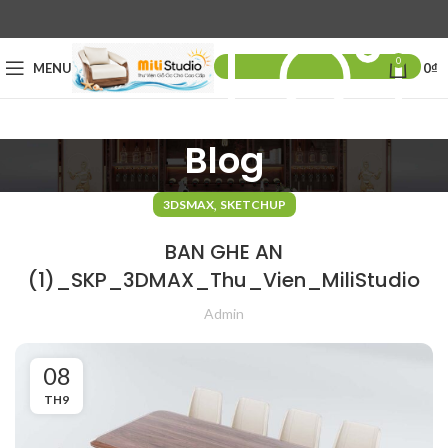
0
MENU
0
₫
Blog
,
3DSMAX
SKETCHUP
BAN GHE AN
(1)_SKP_3DMAX_Thu_Vien_MiliStudio
Admin
08
TH9