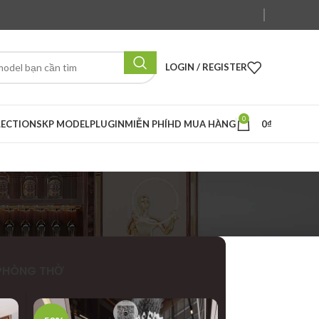
LOGIN / REGISTER
0
LECTION
SKP MODEL
PLUGIN
MIỄN PHÍ
HD MUA HÀNG
0
₫
PHÒNG THỜ