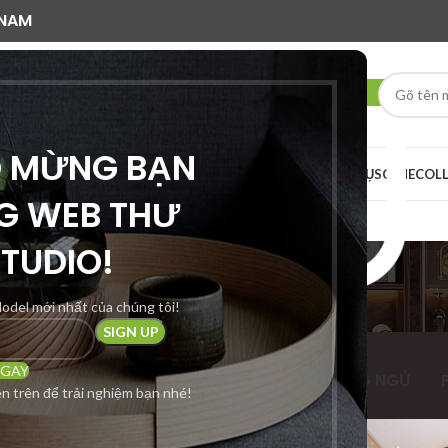
 NAM
O MỪNG BẠN
AI RENDER
DỊCH VỤ
SCENE
COL
G WEB THƯ
SCENE
STUDIO!
odel mới nhất của chúng tôi!
SCENE MẪU THƯ VIỆN
NGAY
PHÒNG KHÁCH
PHÒNG BẾP ĂN
PHÒNG NGỦ
n trên để trải nghiệm bạn nhé!