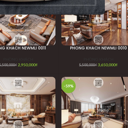
-34%
NG KHACH NEWMLI 0011
PHONG KHACH NEWMLI 0010
PHÒNG KHÁCH
PHÒNG KHÁCH
2,950,000
₫
3,650,000
₫
5,500,000
₫
5,500,000
₫
-59%