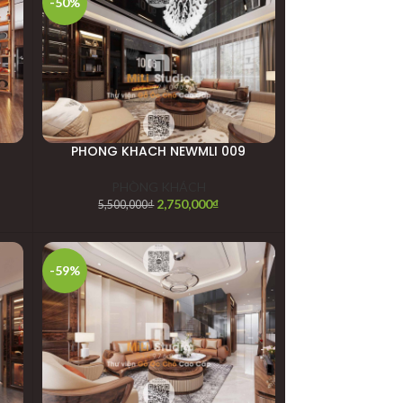
-50%
PHONG KHACH NEWMLI 009
PHÒNG KHÁCH
2,750,000
₫
5,500,000
₫
-59%