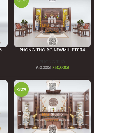
-21%
5
PHONG THO RC NEWMILI PT004
PHÒNG THỜ
750,000
₫
950,000
₫
-32%