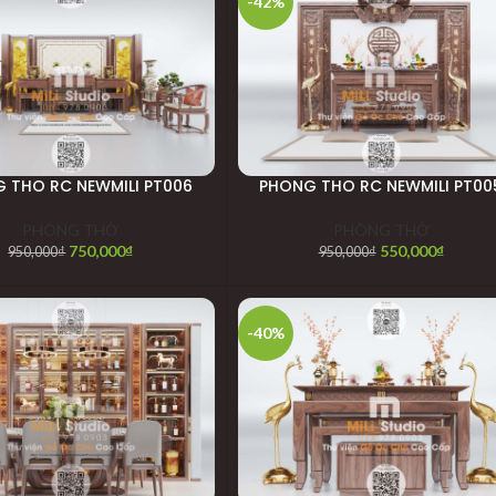
-42%
 THO RC NEWMILI PT006
PHONG THO RC NEWMILI PT00
PHÒNG THỜ
PHÒNG THỜ
750,000
₫
550,000
₫
950,000
₫
950,000
₫
-40%