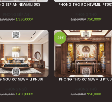
G BEP AN NEWMILI 003
PHONG THO RC NEWMILI PT00
PHÒNG BẾP ĂN
PHÒNG THỜ
1,350,000
₫
750,000
₫
1,850,000
₫
1,250,000
₫
-24%
 NGU RC NEWMILI PN001
PHONG THO RC NEWMILI PT00
PHÒNG NGỦ
PHÒNG THỜ
1,450,000
₫
950,000
₫
2,750,000
₫
1,250,000
₫