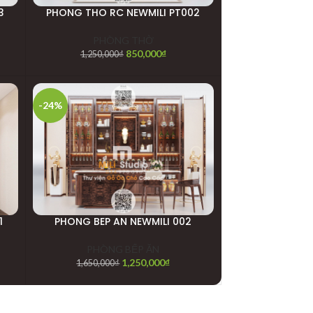
3
PHONG THO RC NEWMILI PT002
PHÒNG THỜ
850,000
₫
1,250,000
₫
-24%
1
PHONG BEP AN NEWMILI 002
PHÒNG BẾP ĂN
1,250,000
₫
1,650,000
₫