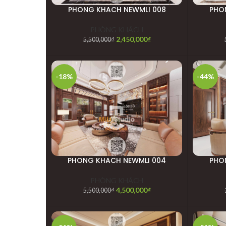
PHONG KHACH NEWMLI 008
PHO
PHÒNG KHÁCH
2,450,000
₫
5,500,000
₫
-18%
-44%
PHONG KHACH NEWMLI 004
PHO
PHÒNG KHÁCH
4,500,000
₫
5,500,000
₫