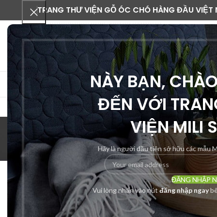
TRANG THƯ VIỆN GỖ ÓC CHÓ HÀNG ĐẦU VIỆT
NÀY BẠN, CHÀ
DANH MỤC SẢN PHẨM
ĐẾN VỚI TRAN
VIỆN MILI 
Hãy là người đầu tiên sở hữu các mẫu M
ĐĂNG NHẬP 
TẤT CẢ SCENE
Vui lòng nhấn vào nút
đăng nhập ngay
bê