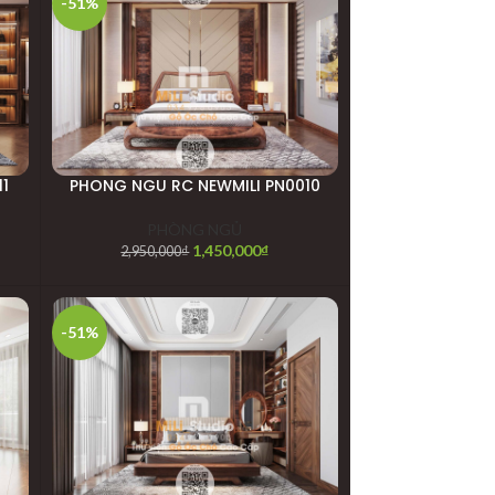
-51%
1
PHONG NGU RC NEWMILI PN0010
PHÒNG NGỦ
1,450,000
₫
2,950,000
₫
-51%