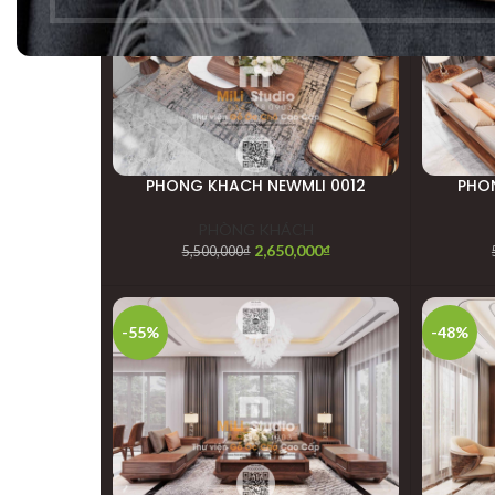
-52%
-46%
PHONG KHACH NEWMLI 0012
PHO
PHÒNG KHÁCH
2,650,000
₫
5,500,000
₫
-55%
-48%