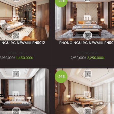
-24%
 NGU RC NEWMILI PN0012
PHONG NGU RC NEWMILI PN001
PHÒNG NGỦ
PHÒNG NGỦ
1,450,000
₫
2,250,000
₫
2,950,000
₫
2,950,000
₫
-24%