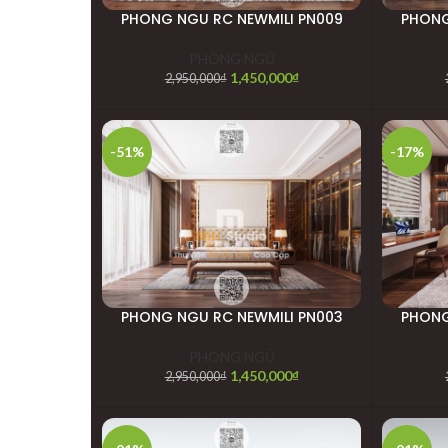
PHONG NGU RC NEWMILI PN009
PHONG
PHÒNG NGỦ
1,450,000
₫
2,950,000
₫
-51%
-17%
PHONG NGU RC NEWMILI PN003
PHONG
PHÒNG NGỦ
1,450,000
₫
2,950,000
₫