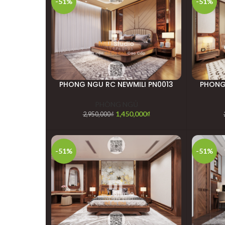
-51%
-51%
PHONG NGU RC NEWMILI PN0013
PHONG
PHÒNG NGỦ
1,450,000
₫
2,950,000
₫
-51%
-51%