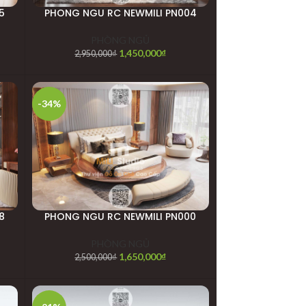
5
PHONG NGU RC NEWMILI PN004
PHÒNG NGỦ
1,450,000
₫
2,950,000
₫
-34%
8
PHONG NGU RC NEWMILI PN000
PHÒNG NGỦ
1,650,000
₫
2,500,000
₫