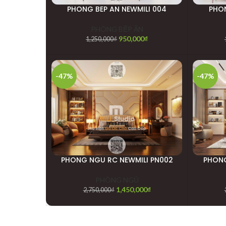
PHONG BEP AN NEWMILI 004
PHON
PHÒNG BẾP ĂN
950,000
₫
1,250,000
₫
-47%
-47%
PHONG NGU RC NEWMILI PN002
PHONG
PHÒNG NGỦ
1,450,000
₫
2,750,000
₫