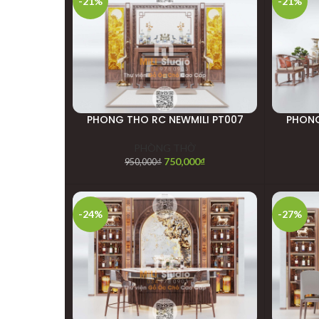
-21%
-21%
PHONG THO RC NEWMILI PT007
PHONG
PHÒNG THỜ
750,000
₫
950,000
₫
-24%
-27%