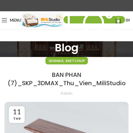
0
MENU
0
₫
Blog
,
3DSMAX
SKETCHUP
BAN PHAN
(7)_SKP_3DMAX_Thu_Vien_MiliStudio
Admin
11
TH9