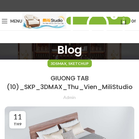
0
MENU
0
₫
Blog
,
3DSMAX
SKETCHUP
GIUONG TAB
(10)_SKP_3DMAX_Thu_Vien_MiliStudio
Admin
11
TH9