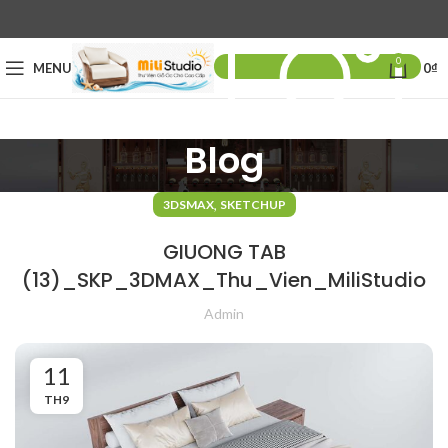
0
MENU
0
₫
Blog
,
3DSMAX
SKETCHUP
GIUONG TAB
(13)_SKP_3DMAX_Thu_Vien_MiliStudio
Admin
11
TH9