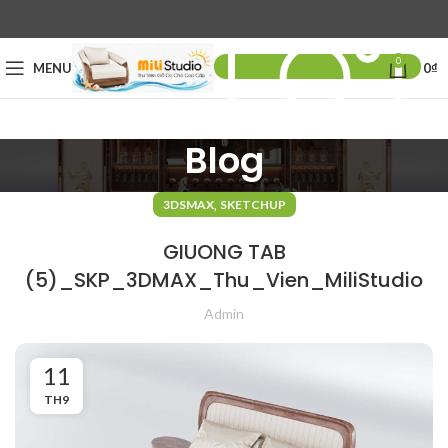
0
MENU
0
₫
Blog
,
3DSMAX
SKETCHUP
GIUONG TAB
(5)_SKP_3DMAX_Thu_Vien_MiliStudio
Admin
11
TH9