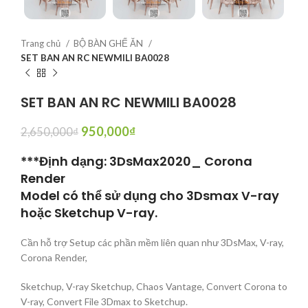
Trang chủ
BỘ BÀN GHẾ ĂN
SET BAN AN RC NEWMILI BA0028
SET BAN AN RC NEWMILI BA0028
950,000
₫
2,650,000
₫
***Định dạng: 3DsMax2020_ Corona
Render
Model có thể sử dụng cho 3Dsmax V-ray
hoặc Sketchup V-ray.
Cần hỗ trợ Setup các phần mềm liên quan như 3DsMax, V-ray,
Corona Render,
Sketchup, V-ray Sketchup, Chaos Vantage, Convert Corona to
V-ray, Convert File 3Dmax to Sketchup.