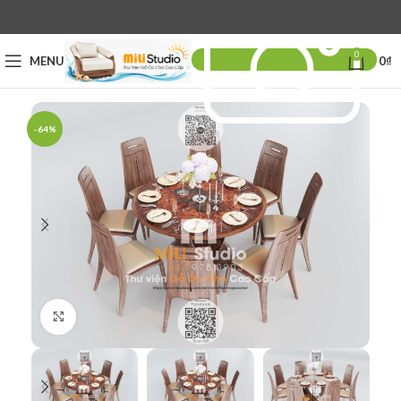
0
MENU
0
₫
-64%
Click to enlarge