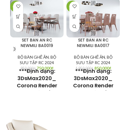
-21%
-56%
-3
SET BAN AN RC
SET BAN AN RC
NEWMILI BA0019
NEWMILI BA0017
BỘ BÀN GHẾ ĂN
,
BỘ
BỘ BÀN GHẾ ĂN
,
BỘ
SƯU TẬP RC 2024
SƯU TẬP RC 2024
S
750,000
₫
850,000
₫
950,000
₫
1,950,000
₫
***Định dạng:
***Định dạng:
3DsMax2020_
3DsMax2020_
Corona Render
Corona Render
Model có thể sử
Model có thể sử
dụng cho
dụng cho
3Dsmax V-ray
3Dsmax V-ray
hoặc Sketchup V-
hoặc Sketchup V-
h
ray.
ray.