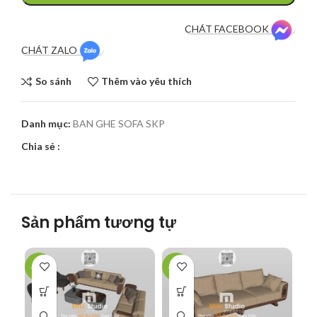
CHÁT FACEBOOK
CHÁT ZALO
So sánh
Thêm vào yêu thích
Danh mục:
BAN GHE SOFA SKP
Chia sẻ :
Sản phẩm tương tự
-43%
-50%
-5