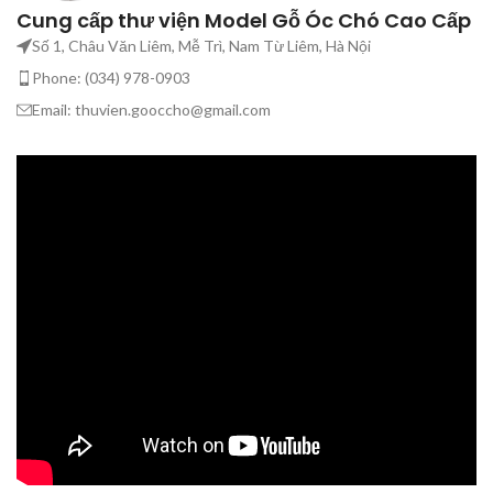
Bản quyền thuộc
hoặc Facebook bên dưới
Cung cấp thư viện Model Gỗ Óc Chó Cao Cấp
Bản quyền thuộc
MiLiStudio_không
M
Số 1, Châu Văn Liêm, Mễ Trì, Nam Từ Liêm, Hà Nội
MiLiStudio_không
chia sẻ và không
c
Phone: (034) 978-0903
chia sẻ và không
pass lại dưới mọi
p
pass lại dưới mọi
Email: thuvien.gooccho@gmail.com
hình thức
hình thức