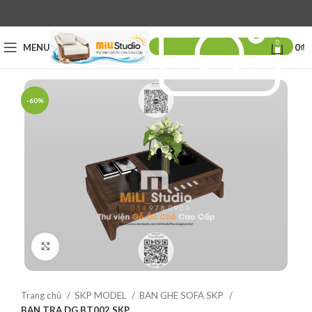
0
MENU
0
₫
-60%
Click to enlarge
Trang chủ
SKP MODEL
BAN GHE SOFA SKP
BAN TRA DG BT002 SKP