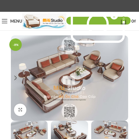
0
MENU
0
₫
-8%
Click to enlarge