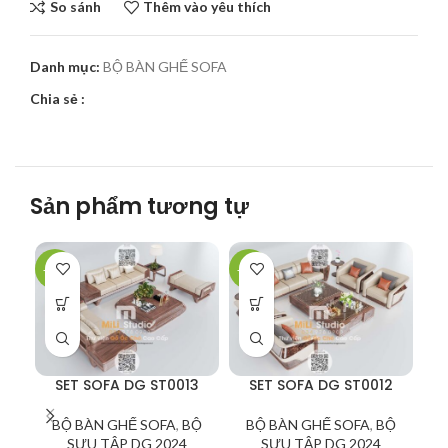
So sánh
Thêm vào yêu thích
Danh mục:
BỘ BÀN GHẾ SOFA
Chia sẻ :
Sản phẩm tương tự
-31%
-35%
-7
F
SET SOFA DG ST0013
SET SOFA DG ST0012
BỘ BÀN GHẾ SOFA
,
BỘ
BỘ BÀN GHẾ SOFA
,
BỘ
SƯU TẬP DG 2024
SƯU TẬP DG 2024