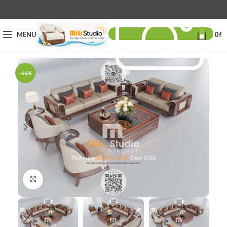
0
MENU
0
₫
-66%
Click to enlarge