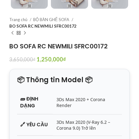
Trang chủ
BỘ BÀN GHẾ SOFA
BO SOFA RC NEWMILI SFRC00172
BO SOFA RC NEWMILI SFRC00172
1,250,000
₫
3,650,000
₫
📦 Thông tin Model 📦
🧱
ĐỊNH
3Ds Max 2020 + Corona
DẠNG
Render
3Ds Max 2020 (V-Ray 6.2 –
🔗
YÊU CẦU
Corona 9.0) Trở lên