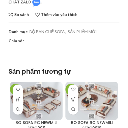
CHÁT ZALO
So sánh
Thêm vào yêu thích
Danh mục:
BỘ BÀN GHẾ SOFA
,
SẢN PHẨM MỚI
Chia sẻ :
Sản phẩm tương tự
-32%
-48%
-3
BO SOFA RC NEWMILI
BO SOFA RC NEWMILI
SFRC0011
SFRC0010