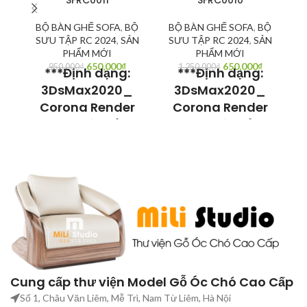
BỘ BÀN GHẾ SOFA
,
BỘ
BỘ BÀN GHẾ SOFA
,
BỘ
SƯU TẬP RC 2024
,
SẢN
SƯU TẬP RC 2024
,
SẢN
PHẨM MỚI
PHẨM MỚI
650,000
₫
650,000
₫
950,000
₫
1,250,000
₫
***Định dạng:
***Định dạng:
3DsMax2020_
3DsMax2020_
Corona Render
Corona Render
Model có thể sử
Model có thể sử
dụng cho
dụng cho
h
3Dsmax V-ray
3Dsmax V-ray
hoặc Sketchup V-
hoặc Sketchup V-
ray.
ray.
m
Cần hỗ trợ Setup các phần
Cần hỗ trợ Setup các phần
mềm liên quan như 3DsMax,
mềm liên quan như 3DsMax,
V-ray, Corona Render,
V-ray, Corona Render,
Sketchup, V-ray Sketchup,
Sketchup, V-ray Sketchup,
C
Chaos Vantage, Convert
Chaos Vantage, Convert
3
Cung cấp thư viện Model Gỗ Óc Chó Cao Cấp
Corona to V-ray, Convert File
Corona to V-ray, Convert File
l
3Dmax to Sketchup. Bạn hãy
3Dmax to Sketchup. Bạn hãy
Số 1, Châu Văn Liêm, Mễ Trì, Nam Từ Liêm, Hà Nội
liên hệ Chúng tôi để được hỗ
liên hệ Chúng tôi để được hỗ