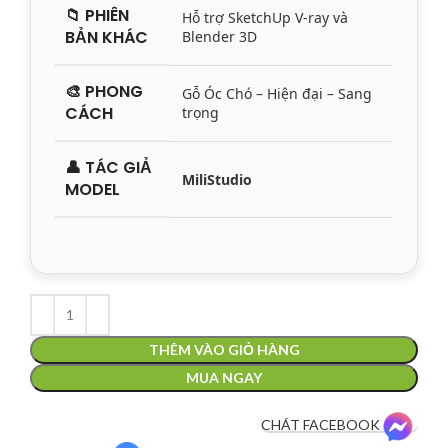
📁
PHIÊN
Hỗ trợ SketchUp V-ray và
BẢN KHÁC
Blender 3D
🎨
PHONG
Gỗ Óc Chó – Hiện đại – Sang
CÁCH
trọng
👤
TÁC GIẢ
MiliStudio
MODEL
THÊM VÀO GIỎ HÀNG
MUA NGAY
CHÁT FACEBOOK