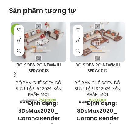
Sản phẩm tương tự
-21%
-3
BO SOFA RC NEWMILI
BO SOFA RC NEWMILI
SFRC0013
SFRC0012
BỘ BÀN GHẾ SOFA
,
BỘ
BỘ BÀN GHẾ SOFA
,
BỘ
S
SƯU TẬP RC 2024
,
SẢN
SƯU TẬP RC 2024
,
SẢN
PHẨM MỚI
PHẨM MỚI
750,000
₫
950,000
₫
950,000
₫
***Định dạng:
***Định dạng:
3DsMax2020_
3DsMax2020_
Corona Render
Corona Render
R
Model có thể sử
Model có thể sử
dụng cho
dụng cho