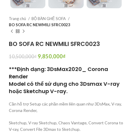
Trang chủ
BỘ BÀN GHẾ SOFA
BO SOFA RC NEWMILI SFRC0023
BO SOFA RC NEWMILI SFRC0023
9,850,000
₫
10,500,000
₫
***Định dạng: 3DsMax2020_ Corona
Render
Model có thể sử dụng cho 3Dsmax V-ray
hoặc Sketchup V-ray.
Cần hỗ trợ Setup các phần mềm liên quan như 3DsMax, V-ray,
Corona Render,
Sketchup, V-ray Sketchup, Chaos Vantage, Convert Corona to
V-ray, Convert File 3Dmax to Sketchup.