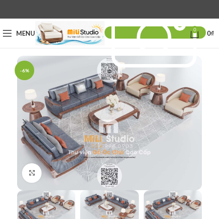
0
MENU
0
₫
-6%
Click to enlarge