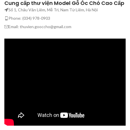
Cung cấp thư viện Model Gỗ Óc Chó Cao Cấp
thức</strong></h4> <h4>
thức</strong></h4> <h4>
3
<strong>Chúng tôi biết Bạn
<strong>Chúng tôi biết Bạn
l
Số 1, Châu Văn Liêm, Mễ Trì, Nam Từ Liêm, Hà Nội
người văn minh_Bạn hãy bảo
người văn minh_Bạn hãy bảo
Phone: (034) 978-0903
vệ bản quyền tác giả Model
vệ bản quyền tác giả Model
này.</strong></h4>
này.</strong></h4>
Email: thuvien.gooccho@gmail.com
M
c
p
b