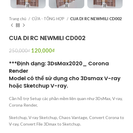
Trang chủ
CỬA - TỔNG HỢP
CUA DI RC NEWMILI CD002
CUA DI RC NEWMILI CD002
120,000
₫
250,000
₫
***Định dạng: 3DsMax2020_ Corona
Render
Model có thể sử dụng cho 3Dsmax V-ray
hoặc Sketchup V-ray.
Cần hỗ trợ Setup các phần mềm liên quan như 3DsMax, V-ray,
Corona Render,
Sketchup, V-ray Sketchup, Chaos Vantage, Convert Corona to
V-ray, Convert File 3Dmax to Sketchup.