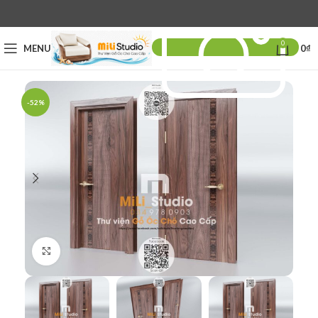
0
MENU
0
₫
-52%
Click to enlarge