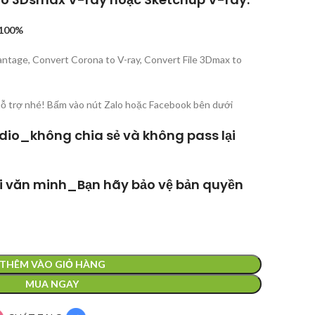
100%
ntage, Convert Corona to V-ray, Convert File 3Dmax to
hỗ trợ nhé! Bấm vào nút Zalo hoặc Facebook bên dưới
dio_không chia sẻ và không pass lại
ời văn minh_Bạn hãy bảo vệ bản quyền
THÊM VÀO GIỎ HÀNG
MUA NGAY