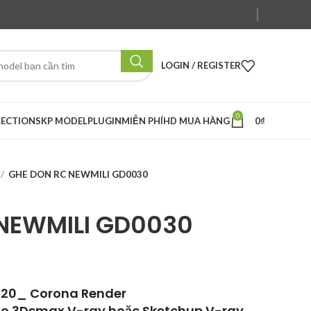
LOGIN / REGISTER
0
LECTION
SKP MODEL
PLUGIN
MIỄN PHÍ
HD MUA HÀNG
0
₫
GHE DON RC NEWMILI GD0030
NEWMILI GD0030
020_ Corona Render
ho 3Dsmax V-ray hoặc Sketchup V-ray.