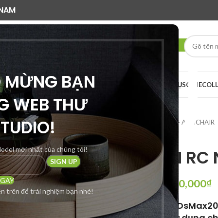
 NAM
O MỪNG BẠN
AI RENDER
DỊCH VỤ
SCENE
COL
G WEB THƯ
STUDIO!
Trang chủ
GHẾ ĐƠN - ARMCHAIR
odel mới nhất của chúng tôi!
GHE DON RC 
NGAY
1,850,000
₫
2,450,000
₫
n trên để trải nghiệm bạn nhé!
***Định dạng: 3DsMax2
Model có thể sử dụng c