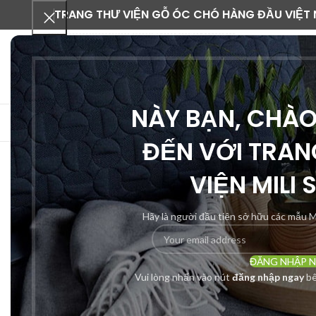
TRANG THƯ VIỆN GỖ ÓC CHÓ HÀNG ĐẦU VIỆT
NÀY BẠN, CHÀ
DANH MỤC SẢN PHẨM
ĐẾN VỚI TRAN
VIỆN MILI 
-24%
Hãy là người đầu tiên sở hữu các mẫu M
ĐĂNG NHẬP 
Vui lòng nhấn vào nút
đăng nhập ngay
bê