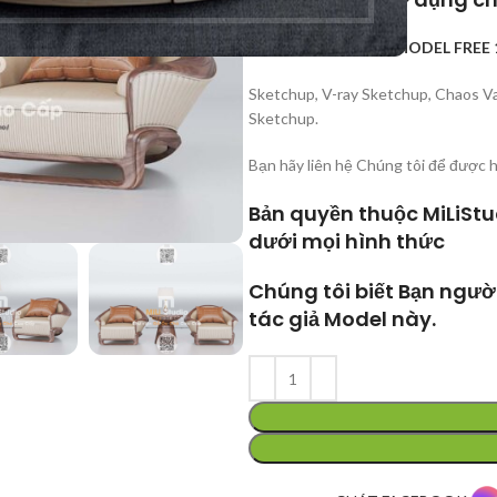
ĐĂNG KÍ SỬ DỤNG MODEL FREE 
Sketchup, V-ray Sketchup, Chaos Va
Sketchup.
Bạn hãy liên hệ Chúng tôi để được 
Bản quyền thuộc MiLiStu
dưới mọi hình thức
Chúng tôi biết Bạn ngư
tác giả Model này.