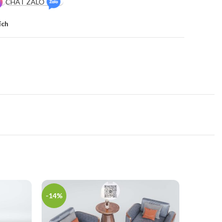
CHÁT ZALO
ích
-14%
-33%