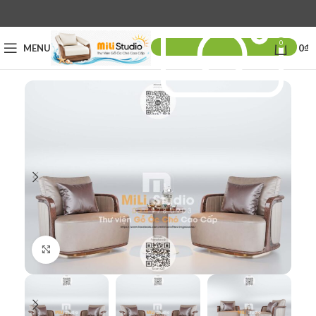
0
MENU
0
₫
Click to enlarge