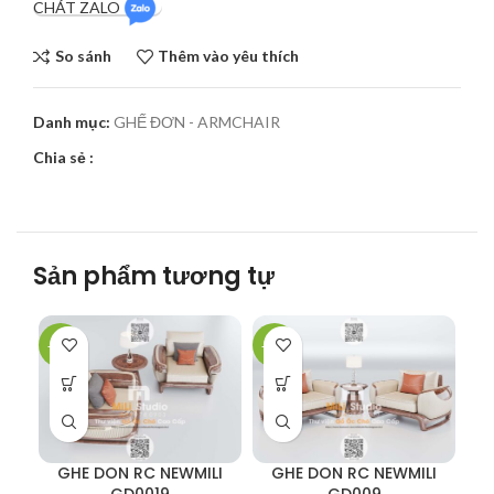
CHÁT ZALO
So sánh
Thêm vào yêu thích
Danh mục:
GHẾ ĐƠN - ARMCHAIR
Chia sẻ :
Sản phẩm tương tự
-10%
-57%
-3
GHE DON RC NEWMILI
GHE DON RC NEWMILI
GD0019
GD009