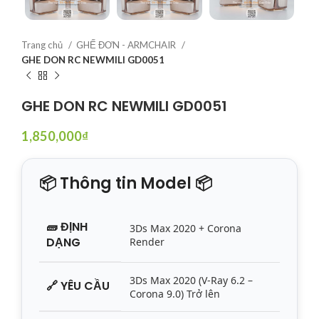
Trang chủ
GHẾ ĐƠN - ARMCHAIR
GHE DON RC NEWMILI GD0051
GHE DON RC NEWMILI GD0051
1,850,000
₫
📦 Thông tin Model 📦
🧱
ĐỊNH
3Ds Max 2020 + Corona
DẠNG
Render
3Ds Max 2020 (V-Ray 6.2 –
🔗
YÊU CẦU
Corona 9.0) Trở lên