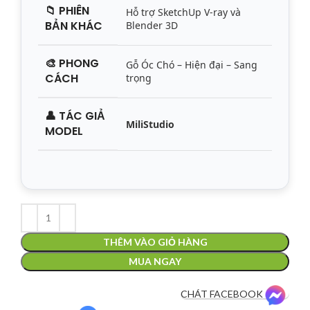
📁
PHIÊN
Hỗ trợ SketchUp V-ray và
BẢN KHÁC
Blender 3D
🎨
PHONG
Gỗ Óc Chó – Hiện đại – Sang
CÁCH
trọng
👤
TÁC GIẢ
MiliStudio
MODEL
THÊM VÀO GIỎ HÀNG
MUA NGAY
CHÁT FACEBOOK