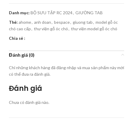
Danh mục:
BỘ SƯU TẬP RC 2024
,
GIƯỜNG TAB
Thẻ:
ahome
,
anh doan
,
bespace
,
giuong tab
,
model gỗ óc
chó cao cấp
,
thư viện gỗ óc chó
,
thư viện model gỗ óc chó
Chia sẻ :
Đánh giá (0)
Chỉ những khách hàng đã đăng nhập và mua sản phẩm này mới
có thể đưa ra đánh giá.
Đánh giá
Chưa có đánh giá nào.