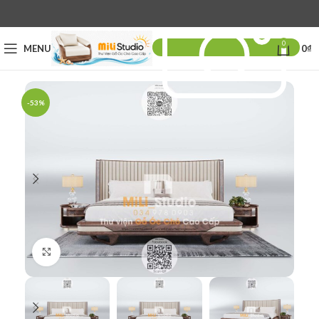
0
MENU
0
₫
-53%
Click to enlarge