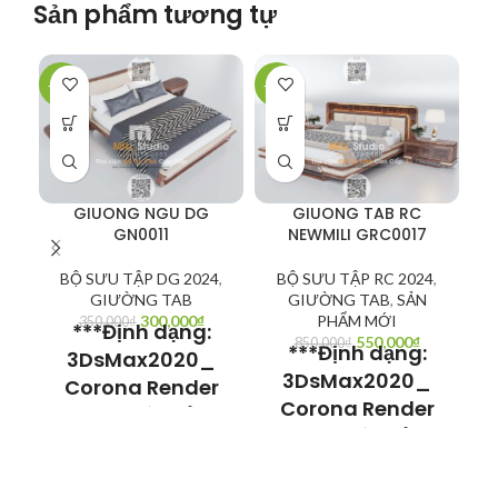
Sản phẩm tương tự
-14%
-35%
-2
GIUONG NGU DG
GIUONG TAB RC
GN0011
NEWMILI GRC0017
BỘ SƯU TẬP DG 2024
,
BỘ SƯU TẬP RC 2024
,
GIƯỜNG TAB
GIƯỜNG TAB
,
SẢN
300,000
₫
PHẨM MỚI
350,000
₫
***Định dạng:
550,000
₫
850,000
₫
***Định dạng:
3DsMax2020_
3DsMax2020_
Corona Render
Corona Render
Model có thể sử
Model có thể sử
dụng cho
dụng cho
3Dsmax V-ray
3Dsmax V-ray