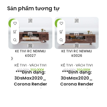
Sản phẩm tương tự
-46%
-46%
-5
KE TIVI RC NEWMLI
KE TIVI RC NEWMLI
KE
K0027
K0026
KỆ TIVI - VÁCH TIVI
KỆ TIVI - VÁCH TIVI
350,000
₫
350,000
₫
650,000
₫
650,000
₫
***Định dạng:
***Định dạng:
3DsMax2020_
3DsMax2020_
Corona Render
Corona Render
Model có thể sử
Model có thể sử
dụng cho
dụng cho
3Dsmax V-ray
3Dsmax V-ray