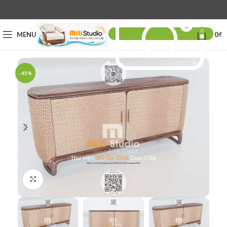
0
MENU
0
₫
-45%
Click to enlarge