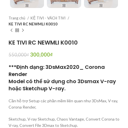
Trang chủ
KỆ TIVI - VÁCH TIVI
KE TIVI RC NEWMLI K0010
KE TIVI RC NEWMLI K0010
300,000
₫
550,000
₫
***Định dạng: 3DsMax2020_ Corona
Render
Model có thể sử dụng cho 3Dsmax V-ray
hoặc Sketchup V-ray.
Cần hỗ trợ Setup các phần mềm liên quan như 3DsMax, V-ray,
Corona Render,
Sketchup, V-ray Sketchup, Chaos Vantage, Convert Corona to
V-ray, Convert File 3Dmax to Sketchup.