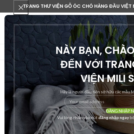
TRANG THƯ VIỆN GỖ ÓC CHÓ HÀNG ĐẦU VIỆT
NÀY BẠN, CHÀ
DANH MỤC SẢN PHẨM
ĐẾN VỚI TRAN
VIỆN MILI 
-63%
Hãy là người đầu tiên sở hữu các mẫu M
ĐĂNG NHẬP 
Vui lòng nhấn vào nút
đăng nhập ngay
bê