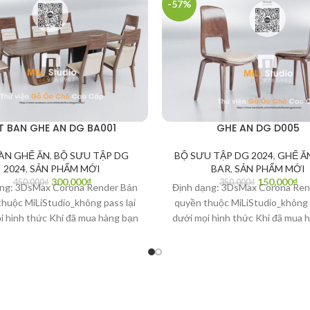
-57%
T BAN GHE AN DG BA001
GHE AN DG D005
ÀN GHẾ ĂN
,
BỘ SƯU TẬP DG
BỘ SƯU TẬP DG 2024
,
GHẾ ĂN
2024
,
SẢN PHẨM MỚI
BAR
,
SẢN PHẨM MỚI
300,000
₫
150,000
₫
450,000
₫
350,000
₫
ạng: 3DsMax Corona Render Bản
Định dạng: 3DsMax Corona Ren
huộc MiLiStudio_không pass lại
quyền thuộc MiLiStudio_không 
i hình thức Khi đã mua hàng bạn
dưới mọi hình thức Khi đã mua 
uyền quyết định Là người văn
có quyền quyết định Là ngườ
n hãy bảo vệ bản quyền tác giả
minh_Bạn hãy bảo vệ bản quyền