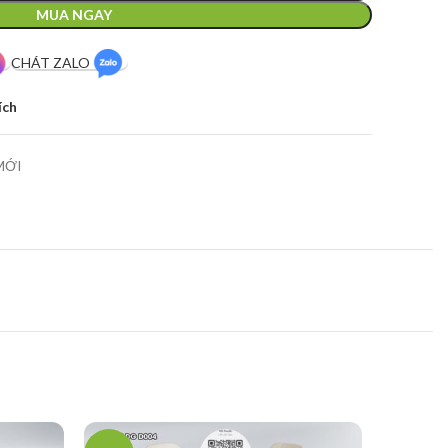
MUA NGAY
CHÁT ZALO
ích
MỚI