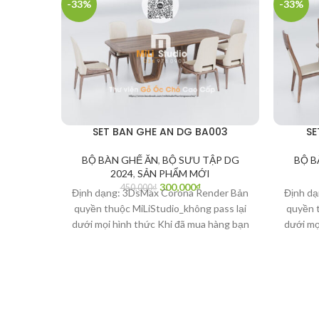
-33%
-33%
SET BAN GHE AN DG BA003
SE
BỘ BÀN GHẾ ĂN
,
BỘ SƯU TẬP DG
BỘ B
2024
,
SẢN PHẨM MỚI
300,000
₫
450,000
₫
Định dạng: 3DsMax Corona Render Bản
Định d
quyền thuộc MiLiStudio_không pass lại
quyền t
dưới mọi hình thức Khi đã mua hàng bạn
dưới mọ
có quyền quyết định Là người văn
có q
minh_Bạn hãy bảo vệ bản quyền tác giả
minh_Bạ