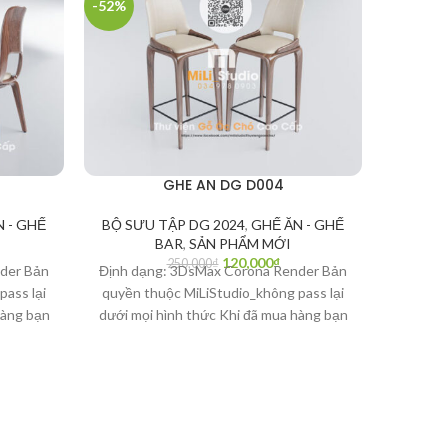
-52%
-60%
GHE AN DG D004
 - GHẾ
BỘ SƯU TẬP DG 2024
,
GHẾ ĂN - GHẾ
BÀN TR
BAR
,
SẢN PHẨM MỚI
120,000
₫
250,000
₫
der Bản
Định dạng: 3DsMax Corona Render Bản
Định dạ
pass lại
quyền thuộc MiLiStudio_không pass lại
quyền t
hàng bạn
dưới mọi hình thức Khi đã mua hàng bạn
dưới mọ
i văn
có quyền quyết định Là người văn
có q
 tác giả
minh_Bạn hãy bảo vệ bản quyền tác giả
minh_Bạ