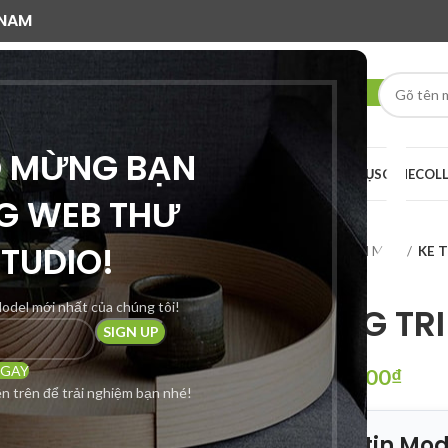
 NAM
O MỪNG BẠN
AI RENDER
DỊCH VỤ
SCENE
COL
G WEB THƯ
STUDIO!
Trang chủ
SẢN PHẨM MỚI
KE 
odel mới nhất của chúng tôi!
KE TRANG TR
NGAY
350,000
₫
950,000
₫
n trên để trải nghiệm bạn nhé!
📦 Thông tin Mod