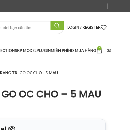
LOGIN / REGISTER
0
LECTION
SKP MODEL
PLUGIN
MIỄN PHÍ
HD MUA HÀNG
0
₫
TRANG TRI GO OC CHO – 5 MAU
I GO OC CHO – 5 MAU
el 📦