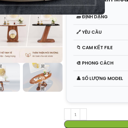
🧱
ĐỊNH DẠNG
🔗
YÊU CẦU
📁
CAM KẾT FILE
🎨
PHONG CÁCH
👤
SỐ LƯỢNG MODEL