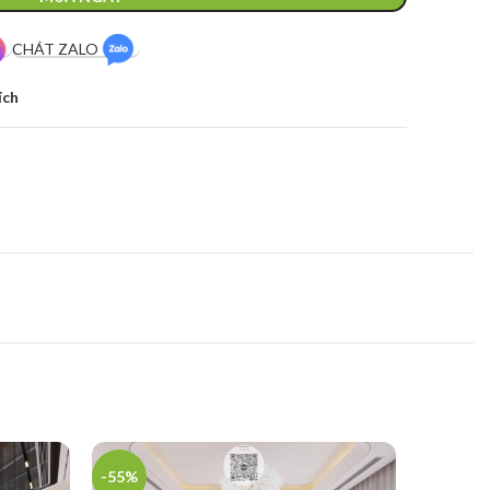
CHÁT ZALO
ích
-55%
-48%