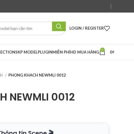
LOGIN / REGISTER
0
LECTION
SKP MODEL
PLUGIN
MIỄN PHÍ
HD MUA HÀNG
0
₫
CH
PHONG KHACH NEWMLI 0012
H NEWMLI 0012
Thông tin Scene 🎬