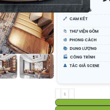
🧱
ĐỊNH DẠNG
🔗
CAM KẾT
📁
THƯ VIỆN GỒM
🎨
PHONG CÁCH
📚
DUNG LƯỢNG
🏭
CÔNG TRÌNH
👤
TÁC GIẢ SCENE