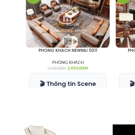
PHONG KHACH NEWMLI 0011
PH
PHÒNG KHÁCH
2,950,000
₫
5,500,000
₫
🎬 Thông tin Scene

🎬
🧱
ĐỊNH DẠNG
🧱
3Ds Max
2020 +
Corona
Render
🔗
CAM KẾT
🔗
File