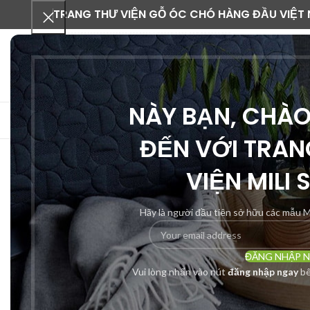
TRANG THƯ VIỆN GỖ ÓC CHÓ HÀNG ĐẦU VIỆT
NÀY BẠN, CHÀ
DANH MỤC SẢN PHẨM
ĐẾN VỚI TRAN
VIỆN MILI 
-52%
Hãy là người đầu tiên sở hữu các mẫu M
ĐĂNG NHẬP 
Vui lòng nhấn vào nút
đăng nhập ngay
bê