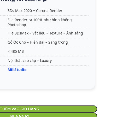
3Ds Max 2020 + Corona Render
File Render ra 100% như hình không
Photoshop
File 3DsMax – Vật liệu – Texture – Ánh sáng
Gỗ Óc Chó – Hiện đại – Sang trọng
< 485 MB
Nội thất cao cấp – Luxury
MiliStudio
THÊM VÀO GIỎ HÀNG
MUA NGAY