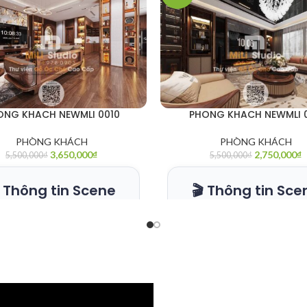
ONG KHACH NEWMLI 0010
PHONG KHACH NEWMLI 
PHÒNG KHÁCH
PHÒNG KHÁCH
3,650,000
₫
2,750,000
₫
5,500,000
₫
5,500,000
₫
 Thông tin Scene
🎬 Thông tin Sce
🎬
🎬
ĐỊNH DẠNG
🧱
ĐỊNH DẠNG
3Ds Max
3
2020 +
20
Corona
Co
Render
R
CAM KẾT
🔗
CAM KẾT
File
Fi