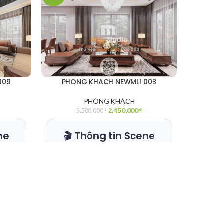
009
PHONG KHACH NEWMLI 008
PH
PHÒNG KHÁCH
2,450,000
₫
5,500,000
₫
ne
🎬 Thông tin Scene

🎬
🧱
ĐỊNH DẠNG
🧱
Ds Max
3Ds Max
20 +
2020 +
rona
Corona
ender
Render
🔗
CAM KẾT
🔗
le
File