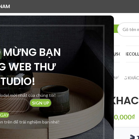
 NAM
O MỪNG BẠN
AI RENDER
DỊCH VỤ
SCENE
COL
G WEB THƯ
STUDIO!
Trang chủ
SCENE
PHÒNG KHÁ
odel mới nhất của chúng tôi!
PHONG KHAC
NGAY
2,650,000
₫
5,500,000
₫
n trên để trải nghiệm bạn nhé!
🎬 