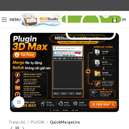
0
MENU
0
₫
Click to enlarge
Trang chủ
PLUGIN
QuickMergeLite