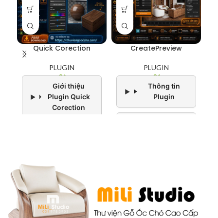
Quick Corection
CreatePreview
PLUGIN
PLUGIN
0
₫
0
₫
Giới thiệu
Thông tin
Plugin Quick
Plugin
Corection
Cài đặt và kích
Cài đặt & Khởi
hoạt
chạy Plugin
Sử dụng
Hướng dẫn sử
Plugin
dụng
Bản quyền &
Bản quyền &
Gói sử dụng
Hỗ trợ