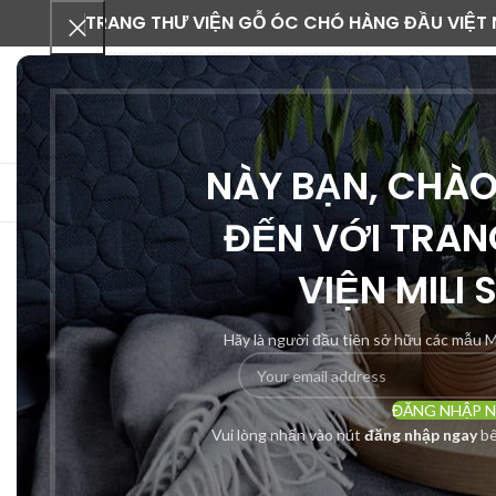
TRANG THƯ VIỆN GỖ ÓC CHÓ HÀNG ĐẦU VIỆT
NÀY BẠN, CHÀ
DANH MỤC SẢN PHẨM
ĐẾN VỚI TRAN
VIỆN MILI 
-43%
Hãy là người đầu tiên sở hữu các mẫu M
ĐĂNG NHẬP 
Vui lòng nhấn vào nút
đăng nhập ngay
bê