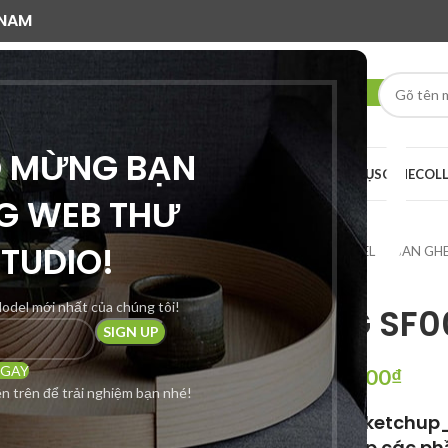
 NAM
O MỪNG BẠN
AI RENDER
DỊCH VỤ
SCENE
COL
G WEB THƯ
STUDIO!
Trang chủ
SKP MODEL
BAN GH
odel mới nhất của chúng tôi!
SOFA DG SF0
NGAY
200,000
₫
350,000
₫
n trên để trải nghiệm bạn nhé!
***Định dạng: Sketchup
Cần hỗ trợ Setup các p