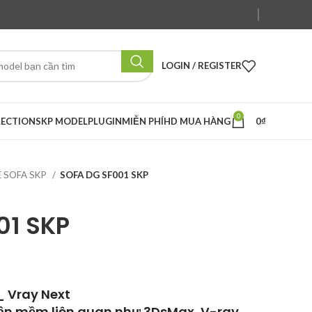
LOGIN / REGISTER
0
LECTION
SKP MODEL
PLUGIN
MIỄN PHÍ
HD MUA HÀNG
0
₫
E SOFA SKP
SOFA DG SF001 SKP
01 SKP
_ Vray Next
hần mềm liên quan như 3DsMax, V-ray,