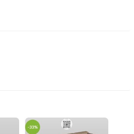
-33%
-43%