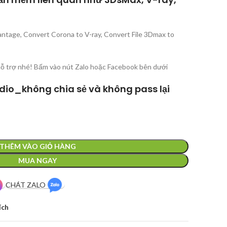
ntage, Convert Corona to V-ray, Convert File 3Dmax to
hỗ trợ nhé! Bấm vào nút Zalo hoặc Facebook bên dưới
dio_không chia sẻ và không pass lại
THÊM VÀO GIỎ HÀNG
MUA NGAY
CHÁT ZALO
ích