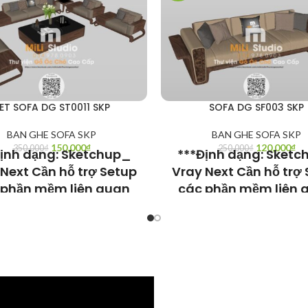
ET SOFA DG ST0011 SKP
SOFA DG SF003 SKP
BAN GHE SOFA SKP
BAN GHE SOFA SKP
150,000
₫
120,000
₫
350,000
₫
250,000
₫
ịnh dạng: Sketchup_
***Định dạng: Sket
Next Cần hỗ trợ Setup
Vray Next Cần hỗ trợ
 phần mềm liên quan
các phần mềm liên 
DsMax, V-ray, Corona
như 3DsMax, V-ray, 
Render,
Render,
chup, V-ray Sketchup, Chaos
Sketchup, V-ray Sketchup, 
age, Convert Corona to V-ray,
Vantage, Convert Corona to V
File 3Dmax to Sketchup. Bạn hãy
Convert File 3Dmax to Sketchup
ệ Chúng tôi để được hỗ trợ nhé!
liên hệ Chúng tôi để được hỗ t
o nút Zalo hoặc Facebook bên
Bấm vào nút Zalo hoặc Faceb