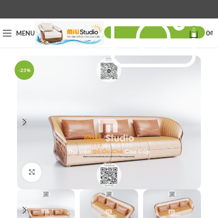
0
MENU
0
₫
-23%
Click to enlarge