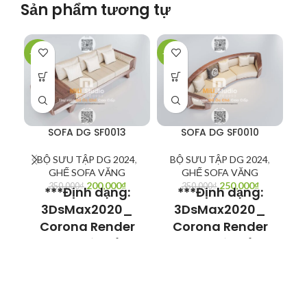
Sản phẩm tương tự
-43%
-29%
-1
SOFA DG SF0013
SOFA DG SF0010
BỘ SƯU TẬP DG 2024
,
BỘ SƯU TẬP DG 2024
,
GHẾ SOFA VĂNG
GHẾ SOFA VĂNG
200,000
₫
250,000
₫
G
350,000
₫
350,000
₫
***Định dạng:
***Định dạng:
3DsMax2020_
3DsMax2020_
Corona Render
Corona Render
Model có thể sử
Model có thể sử
dụng cho
dụng cho
3Dsmax V-ray
3Dsmax V-ray
hoặc Sketchup V-
hoặc Sketchup V-