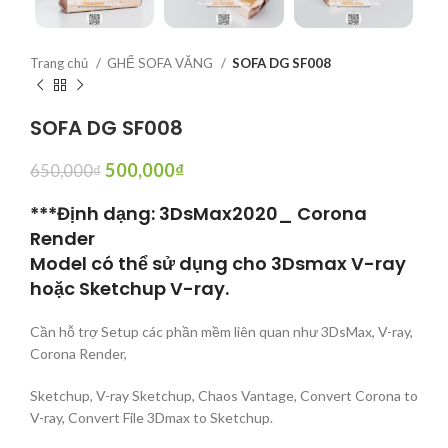
Trang chủ
GHẾ SOFA VĂNG
SOFA DG SF008
SOFA DG SF008
500,000
₫
650,000
₫
***Định dạng: 3DsMax2020_ Corona
Render
Model có thể sử dụng cho 3Dsmax V-ray
hoặc Sketchup V-ray.
Cần hỗ trợ Setup các phần mềm liên quan như 3DsMax, V-ray,
Corona Render,
Sketchup, V-ray Sketchup, Chaos Vantage, Convert Corona to
V-ray, Convert File 3Dmax to Sketchup.