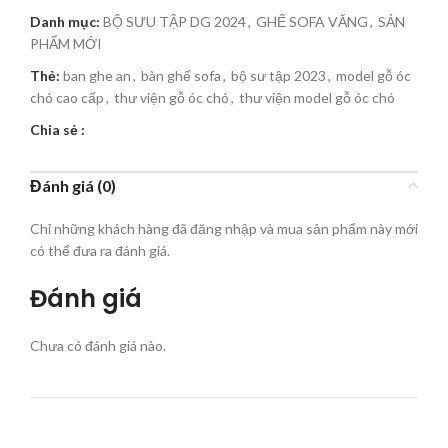
Danh mục:
BỘ SƯU TẬP DG 2024
,
GHẾ SOFA VĂNG
,
SẢN
PHẨM MỚI
Thẻ:
ban ghe an
,
bàn ghế sofa
,
bộ sư tập 2023
,
model gỗ óc
chó cao cấp
,
thư viện gỗ óc chó
,
thư viện model gỗ óc chó
Chia sẻ :
Đánh giá (0)
Chỉ những khách hàng đã đăng nhập và mua sản phẩm này mới
có thể đưa ra đánh giá.
Đánh giá
Chưa có đánh giá nào.