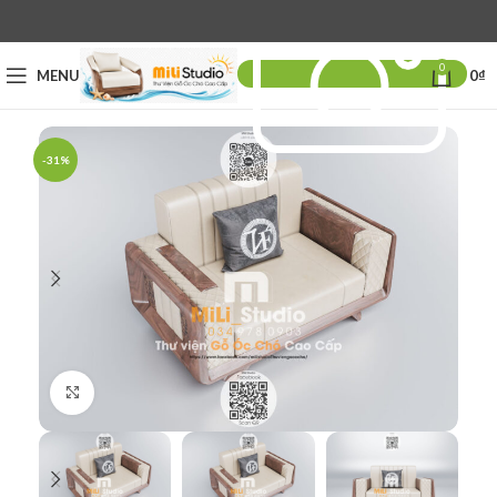
0
MENU
0
₫
-31%
Click to enlarge