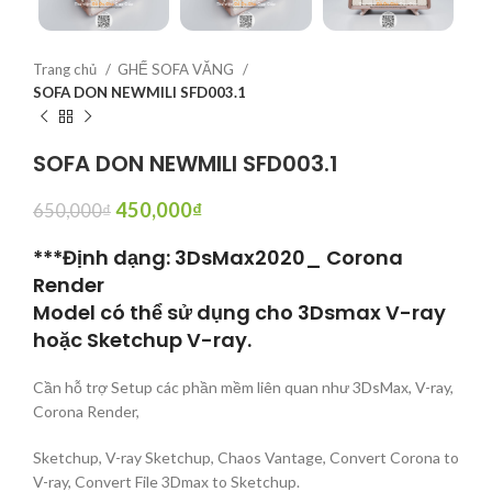
Trang chủ
GHẾ SOFA VĂNG
SOFA DON NEWMILI SFD003.1
SOFA DON NEWMILI SFD003.1
450,000
₫
650,000
₫
***Định dạng: 3DsMax2020_ Corona
Render
Model có thể sử dụng cho 3Dsmax V-ray
hoặc Sketchup V-ray.
Cần hỗ trợ Setup các phần mềm liên quan như 3DsMax, V-ray,
Corona Render,
Sketchup, V-ray Sketchup, Chaos Vantage, Convert Corona to
V-ray, Convert File 3Dmax to Sketchup.