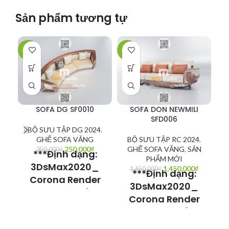
Sản phẩm tương tự
-29%
-12%
-2
SOFA DG SF0010
SOFA DON NEWMILI
SFD006
BỘ SƯU TẬP DG 2024
,
GHẾ SOFA VĂNG
BỘ SƯU TẬP RC 2024
,
250,000
₫
GHẾ SOFA VĂNG
,
SẢN
S
350,000
₫
***Định dạng:
PHẨM MỚI
S
3DsMax2020_
1,450,000
₫
1,650,000
₫
***Định dạng:
Corona Render
3DsMax2020_
Model có thể sử
Corona Render
dụng cho
Model có thể sử
3Dsmax V-ray
dụng cho