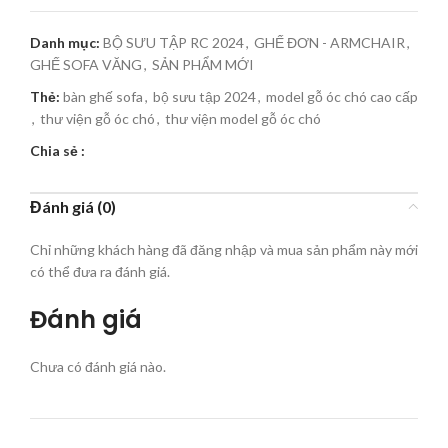
Danh mục:
BỘ SƯU TẬP RC 2024
,
GHẾ ĐƠN - ARMCHAIR
,
GHẾ SOFA VĂNG
,
SẢN PHẨM MỚI
Thẻ:
bàn ghế sofa
,
bộ sưu tập 2024
,
model gỗ óc chó cao cấp
,
thư viện gỗ óc chó
,
thư viện model gỗ óc chó
Chia sẻ :
Đánh giá (0)
Chỉ những khách hàng đã đăng nhập và mua sản phẩm này mới
có thể đưa ra đánh giá.
Đánh giá
Chưa có đánh giá nào.