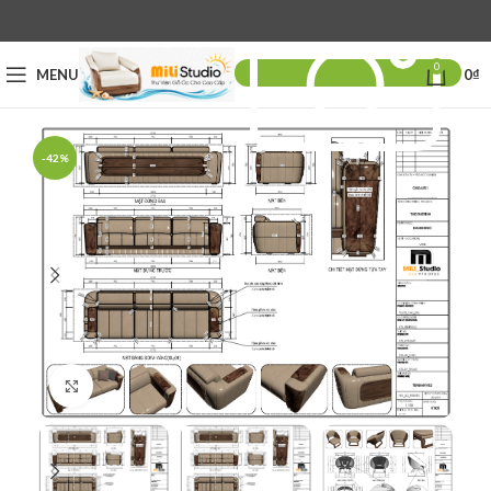
0
MENU
0
₫
-42%
Click to enlarge