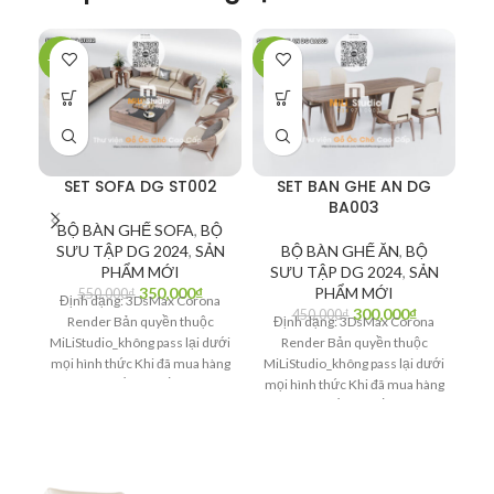
-36%
-33%
-5
SET SOFA DG ST002
SET BAN GHE AN DG
BA003
BỘ BÀN GHẾ SOFA
,
BỘ
SƯU TẬP DG 2024
,
SẢN
BỘ BÀN GHẾ ĂN
,
BỘ
PHẨM MỚI
SƯU TẬP DG 2024
,
SẢN
350,000
₫
PHẨM MỚI
550,000
₫
Định dạng: 3DsMax Corona
300,000
₫
450,000
₫
Render Bản quyền thuộc
Định dạng: 3DsMax Corona
MiLiStudio_không pass lại dưới
Render Bản quyền thuộc
mọi hình thức Khi đã mua hàng
MiLiStudio_không pass lại dưới
Mi
bạn có quyền quyết định Là
mọi hình thức Khi đã mua hàng
mọ
người văn minh_Bạn hãy bảo
bạn có quyền quyết định Là
vệ bản quyền tác giả
người văn minh_Bạn hãy bảo
n
vệ bản quyền tác giả