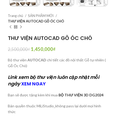
Trang chủ
SẢN PHẨM MỚI
THƯ VIỆN AUTOCAD GỖ ÓC CHÓ
THƯ VIỆN AUTOCAD GỖ ÓC CHÓ
1,450,000
₫
2,500,000
₫
Bộ thư viện
AUTOCAD
chi tiết các đồ nội thất Gỗ tự nhiên (
Gỗ Óc Chó)
Link xem bộ thư viện luôn cập nhật mỗi
ngày
XEM NGAY
Bạn sẽ được tặng kèm khi mua
BỘ THƯ VIỆN 3D DG2024
Bản quyền thuộc MiLiStudio_không pass lại dưới mọi hình
thức