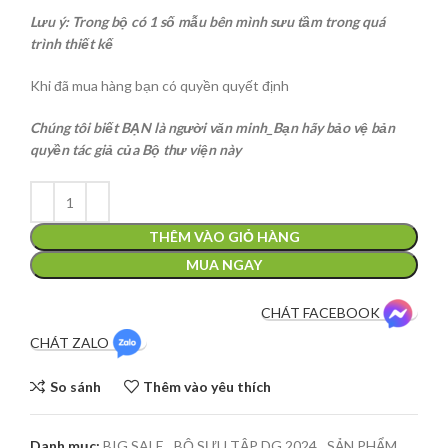
Lưu ý: Trong bộ có 1 số mẫu bên mình sưu tầm trong quá
trình thiết kế
Khi đã mua hàng bạn có quyền quyết định
Chúng tôi biết BẠN là người văn minh_Bạn hãy bảo vệ bản
quyền tác giả của Bộ thư viện này
THÊM VÀO GIỎ HÀNG
MUA NGAY
CHÁT FACEBOOK
CHÁT ZALO
So sánh
Thêm vào yêu thích
Danh mục:
BIG SALE
,
BỘ SƯU TẬP DG 2024
,
SẢN PHẨM