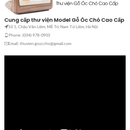
Cung cấp thư viện Model Gỗ Óc Chó Cao Cấp
Số 1, Châu Văn Liêm, Mễ Trì, Nam Từ Liêm, Hà Nội
Phone: (034) 978-0903
Email: thuvien.gooccho@gmail.com