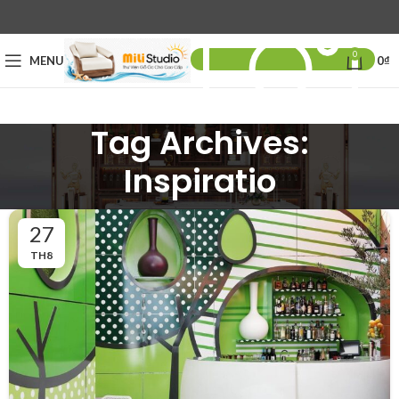
0
MENU
0
₫
Tag Archives:
Inspiratio
27
TH8