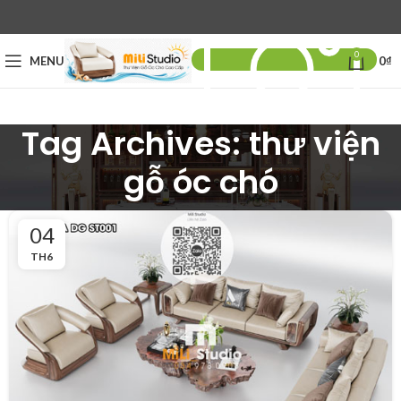
0
MENU
0
₫
Tag Archives: thư viện
gỗ óc chó
04
TH6