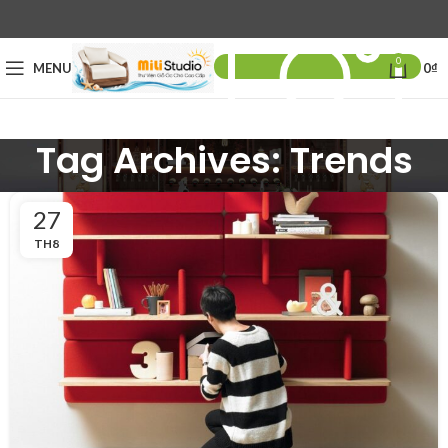
0
MENU
0
₫
Tag Archives: Trends
27
TH8