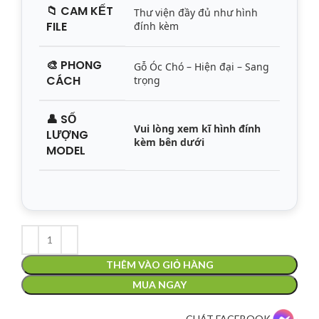
📁
CAM KẾT
Thư viện đầy đủ như hình
FILE
đính kèm
🎨
PHONG
Gỗ Óc Chó – Hiện đại – Sang
CÁCH
trọng
👤
SỐ
Vui lòng xem kĩ hình đính
LƯỢNG
kèm bên dưới
MODEL
THÊM VÀO GIỎ HÀNG
MUA NGAY
CHÁT FACEBOOK