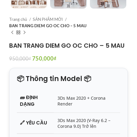
Trang chủ
SẢN PHẨM MỚI
BAN TRANG DIEM GO OC CHO – 5 MAU
BAN TRANG DIEM GO OC CHO – 5 MAU
750,000
₫
950,000
₫
📦 Thông tin Model 📦
🧱
ĐỊNH
3Ds Max 2020 + Corona
DẠNG
Render
3Ds Max 2020 (V-Ray 6.2 –
🔗
YÊU CẦU
Corona 9.0) Trở lên