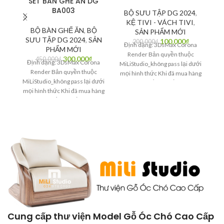
SET BAN GHE AN DG
BA003
BỘ SƯU TẬP DG 2024
,
KỆ TIVI - VÁCH TIVI
,
BỘ BÀN GHẾ ĂN
,
BỘ
SẢN PHẨM MỚI
SƯU TẬP DG 2024
,
SẢN
100,000
₫
200,000
₫
Định dạng: 3DsMax Corona
PHẨM MỚI
Render Bản quyền thuộc
300,000
₫
450,000
₫
Định dạng: 3DsMax Corona
MiLiStudio_không pass lại dưới
Mi
Render Bản quyền thuộc
mọi hình thức Khi đã mua hàng
mọ
MiLiStudio_không pass lại dưới
bạn có quyền quyết định Là
mọi hình thức Khi đã mua hàng
người văn minh_Bạn hãy bảo
n
bạn có quyền quyết định Là
vệ bản quyền tác giả
người văn minh_Bạn hãy bảo
vệ bản quyền tác giả
Cung cấp thư viện Model Gỗ Óc Chó Cao Cấp