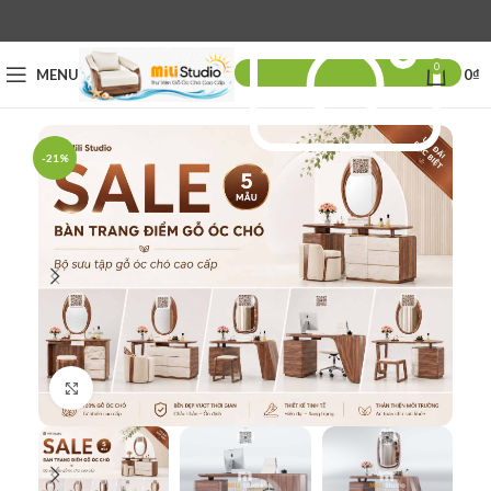
0
MENU
0
₫
-21%
Click to enlarge