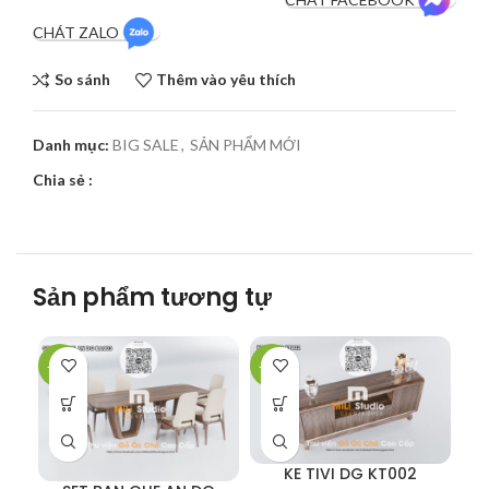
CHÁT ZALO
So sánh
Thêm vào yêu thích
Danh mục:
BIG SALE
,
SẢN PHẨM MỚI
Chia sẻ :
Sản phẩm tương tự
-33%
-50%
-5
KE TIVI DG KT002