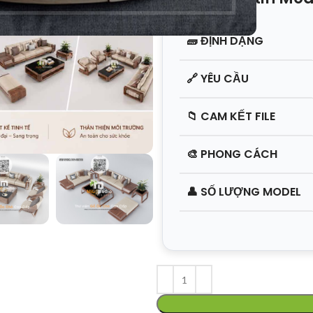
🧱
ĐỊNH DẠNG
🔗
YÊU CẦU
📁
CAM KẾT FILE
🎨
PHONG CÁCH
👤
SỐ LƯỢNG MODEL