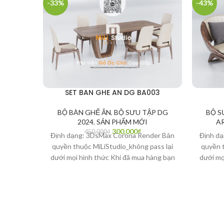
-33%
-43%
SET BAN GHE AN DG BA003
BỘ BÀN GHẾ ĂN
,
BỘ SƯU TẬP DG
BỘ S
2024
,
SẢN PHẨM MỚI
A
300,000
₫
450,000
₫
Định dạng: 3DsMax Corona Render Bản
Định d
quyền thuộc MiLiStudio_không pass lại
quyền t
dưới mọi hình thức Khi đã mua hàng bạn
dưới mọ
có quyền quyết định Là người văn
có q
minh_Bạn hãy bảo vệ bản quyền tác giả
minh_Bạ