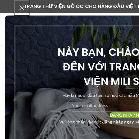
TRANG THƯ VIỆN GỖ ÓC CHÓ HÀNG ĐẦU VIỆT
NÀY BẠN, CHÀ
DANH MỤC SẢN PHẨM
ĐẾN VỚI TRAN
VIỆN MILI 
-21%
Hãy là người đầu tiên sở hữu các mẫu M
ĐĂNG NHẬP 
Vui lòng nhấn vào nút
đăng nhập ngay
bê