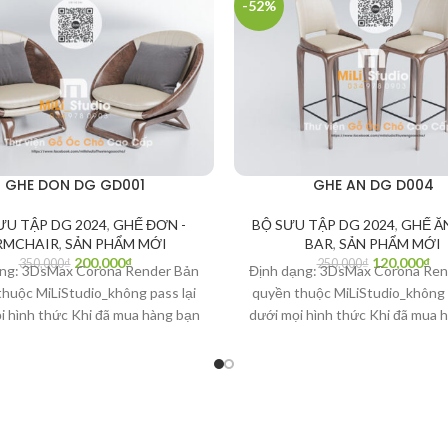
-52%
GHE DON DG GD001
GHE AN DG D004
ƯU TẬP DG 2024
,
GHẾ ĐƠN -
BỘ SƯU TẬP DG 2024
,
GHẾ ĂN
RMCHAIR
,
SẢN PHẨM MỚI
BAR
,
SẢN PHẨM MỚI
200,000
₫
120,000
₫
350,000
₫
250,000
₫
ạng: 3DsMax Corona Render Bản
Định dạng: 3DsMax Corona Ren
huộc MiLiStudio_không pass lại
quyền thuộc MiLiStudio_không 
i hình thức Khi đã mua hàng bạn
dưới mọi hình thức Khi đã mua 
uyền quyết định Là người văn
có quyền quyết định Là ngườ
n hãy bảo vệ bản quyền tác giả
minh_Bạn hãy bảo vệ bản quyền