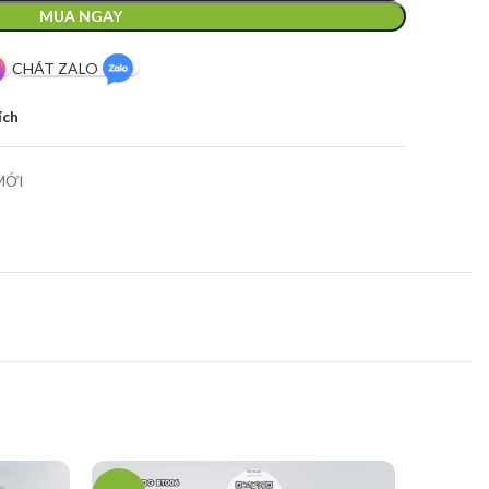
MUA NGAY
CHÁT ZALO
ích
MỚI