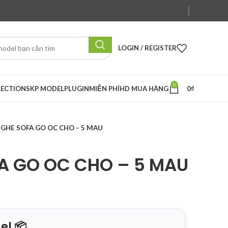
LOGIN / REGISTER
0
LECTION
SKP MODEL
PLUGIN
MIỄN PHÍ
HD MUA HÀNG
0
₫
 GHE SOFA GO OC CHO – 5 MAU
A GO OC CHO – 5 MAU
el 📦