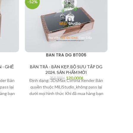
-52%
-27%
BAN TRA DG BT006
 - GHẾ
BÀN TRÀ - BÀN KẸP
,
BỘ SƯU TẬP DG
BÀN TR
2024
,
SẢN PHẨM MỚI
120,000
₫
250,000
₫
der Bản
Định dạng: 3DsMax Corona Render Bản
Định dạ
pass lại
quyền thuộc MiLiStudio_không pass lại
quyền t
hàng bạn
dưới mọi hình thức Khi đã mua hàng bạn
dưới mọ
i văn
có quyền quyết định Là người văn
có q
 tác giả
minh_Bạn hãy bảo vệ bản quyền tác giả
minh_Bạ