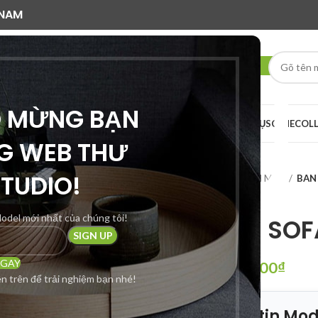
 NAM
O MỪNG BẠN
AI RENDER
DỊCH VỤ
SCENE
COL
G WEB THƯ
STUDIO!
Trang chủ
SẢN PHẨM MỚI
BAN
odel mới nhất của chúng tôi!
BAN GHE SOF
NGAY
750,000
₫
950,000
₫
n trên để trải nghiệm bạn nhé!
📦 Thông tin Mod