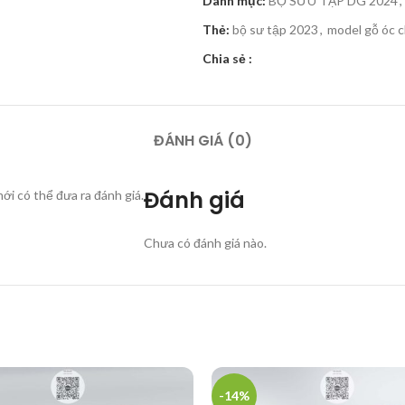
Danh mục:
BỘ SƯU TẬP DG 2024
,
Thẻ:
bộ sư tập 2023
,
model gỗ óc c
Chia sẻ :
ĐÁNH GIÁ (0)
Đánh giá
i có thể đưa ra đánh giá.
Chưa có đánh giá nào.
-14%