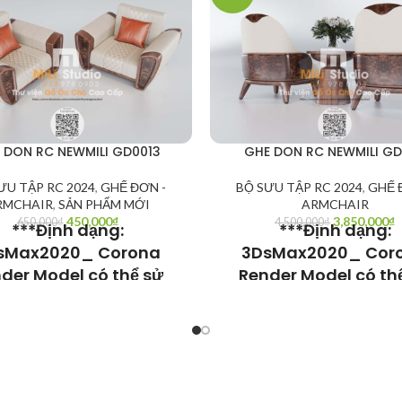
 DON RC NEWMILI GD0013
GHE DON RC NEWMILI G
ƯU TẬP RC 2024
,
GHẾ ĐƠN -
BỘ SƯU TẬP RC 2024
,
GHẾ 
RMCHAIR
,
SẢN PHẨM MỚI
ARMCHAIR
450,000
₫
3,850,000
₫
650,000
₫
4,500,000
₫
***Định dạng:
***Định dạng:
sMax2020_ Corona
3DsMax2020_ Cor
der Model có thể sử
Render Model có th
g cho 3Dsmax V-ray
dụng cho 3Dsmax V
ặc Sketchup V-ray.
hoặc Sketchup V-r
ỗ trợ Setup các phần mềm liên
Cần hỗ trợ Setup các phần mề
ư 3DsMax, V-ray, Corona Render,
quan như 3DsMax, V-ray, Corona
chup, V-ray Sketchup, Chaos
Sketchup, V-ray Sketchup, 