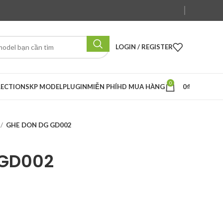
LOGIN / REGISTER
0
LECTION
SKP MODEL
PLUGIN
MIỄN PHÍ
HD MUA HÀNG
0
₫
GHE DON DG GD002
 GD002