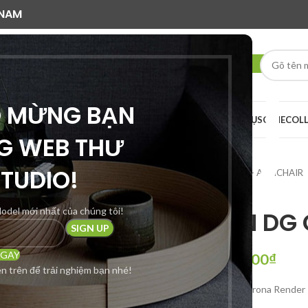
 NAM
O MỪNG BẠN
AI RENDER
DỊCH VỤ
SCENE
COL
G WEB THƯ
STUDIO!
Trang chủ
GHẾ ĐƠN - ARMCHAIR
odel mới nhất của chúng tôi!
GHE DON DG
NGAY
250,000
₫
350,000
₫
n trên để trải nghiệm bạn nhé!
Định dạng: 3DsMax Corona Render