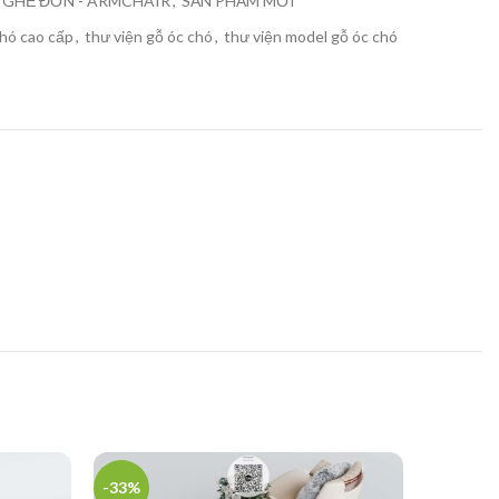
GHẾ ĐƠN - ARMCHAIR
,
SẢN PHẨM MỚI
hó cao cấp
,
thư viện gỗ óc chó
,
thư viện model gỗ óc chó
-33%
-36%