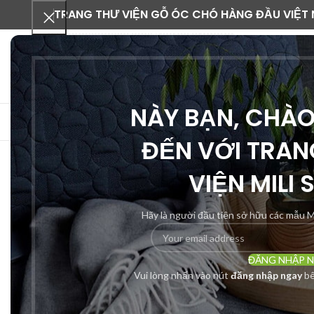
TRANG THƯ VIỆN GỖ ÓC CHÓ HÀNG ĐẦU VIỆT
NÀY BẠN, CHÀ
DANH MỤC SẢN PHẨM
ĐẾN VỚI TRAN
VIỆN MILI 
-29%
Hãy là người đầu tiên sở hữu các mẫu M
ĐĂNG NHẬP 
Vui lòng nhấn vào nút
đăng nhập ngay
bê