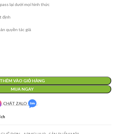
ass lại dưới mọi hình thức
t định
ản quyền tác giả
THÊM VÀO GIỎ HÀNG
MUA NGAY
CHÁT ZALO
ích