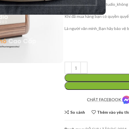
Bản quyền thuộc MiLiStudio_không p
Khi đã mua hàng bạn có quyền quyế
Là người văn minh_Bạn hãy bảo vệ b
CHÁT FACEBOOK
So sánh
Thêm vào yêu th