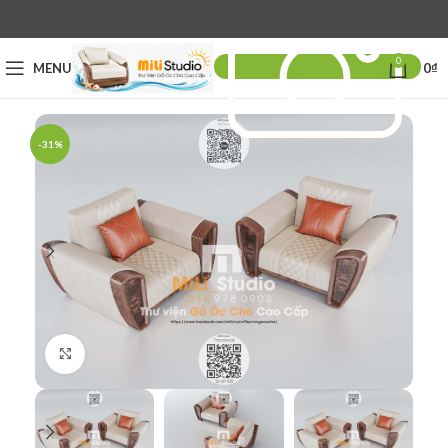
0
MENU
0
₫
-31%
Click to enlarge