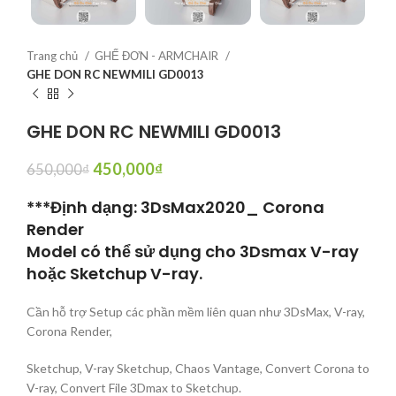
Trang chủ
GHẾ ĐƠN - ARMCHAIR
GHE DON RC NEWMILI GD0013
GHE DON RC NEWMILI GD0013
450,000
₫
650,000
₫
***Định dạng: 3DsMax2020_ Corona
Render
Model có thể sử dụng cho 3Dsmax V-ray
hoặc Sketchup V-ray.
Cần hỗ trợ Setup các phần mềm liên quan như 3DsMax, V-ray,
Corona Render,
Sketchup, V-ray Sketchup, Chaos Vantage, Convert Corona to
V-ray, Convert File 3Dmax to Sketchup.