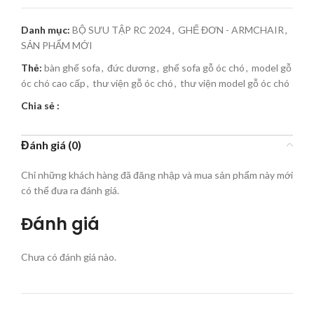
Danh mục:
BỘ SƯU TẬP RC 2024
,
GHẾ ĐƠN - ARMCHAIR
,
SẢN PHẨM MỚI
Thẻ:
bàn ghế sofa
,
đức dương
,
ghế sofa gỗ óc chó
,
model gỗ
óc chó cao cấp
,
thư viện gỗ óc chó
,
thư viện model gỗ óc chó
Chia sẻ :
Đánh giá (0)
Chỉ những khách hàng đã đăng nhập và mua sản phẩm này mới
có thể đưa ra đánh giá.
Đánh giá
Chưa có đánh giá nào.