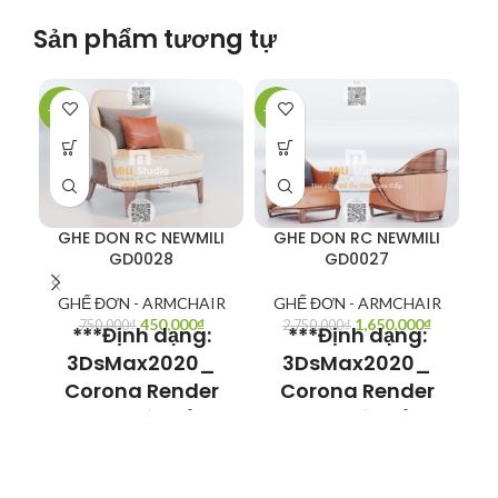
Sản phẩm tương tự
-40%
-40%
-6
GHE DON RC NEWMILI
GHE DON RC NEWMILI
GD0028
GD0027
GHẾ ĐƠN - ARMCHAIR
GHẾ ĐƠN - ARMCHAIR
450,000
₫
1,650,000
₫
G
750,000
₫
2,750,000
₫
***Định dạng:
***Định dạng:
3DsMax2020_
3DsMax2020_
Corona Render
Corona Render
Model có thể sử
Model có thể sử
dụng cho
dụng cho
3Dsmax V-ray
3Dsmax V-ray