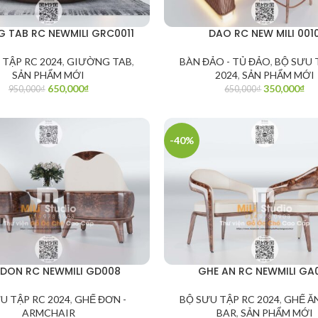
 TAB RC NEWMILI GRC0011
DAO RC NEW MILI 001
 TẬP RC 2024
,
GIƯỜNG TAB
,
BÀN ĐẢO - TỦ ĐẢO
,
BỘ SƯU 
SẢN PHẨM MỚI
2024
,
SẢN PHẨM MỚI
650,000
₫
350,000
₫
950,000
₫
650,000
₫
-40%
 DON RC NEWMILI GD008
GHE AN RC NEWMILI GA
U TẬP RC 2024
,
GHẾ ĐƠN -
BỘ SƯU TẬP RC 2024
,
GHẾ ĂN
ARMCHAIR
BAR
,
SẢN PHẨM MỚI