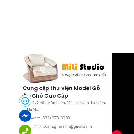
Cung cấp thư viện Model Gỗ
Óc Chó Cao Cấp
Số 1, Châu Văn Liêm, Mễ Trì, Nam Từ Liêm,
Hà Nội
Phone: (034) 978-0903
Email: thuvien.gooccho@gmail.com