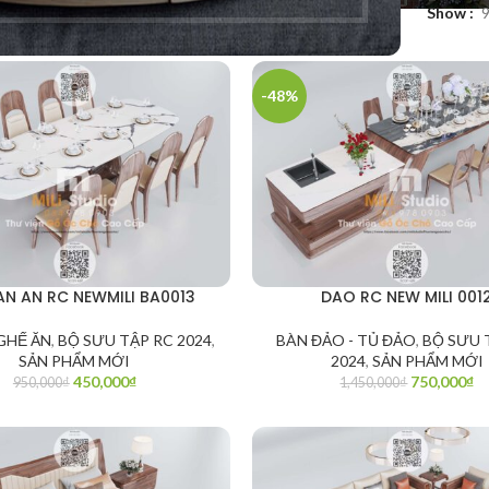
Sản phẩm được gắn thẻ “r cộng”
Show
-48%
AN AN RC NEWMILI BA0013
DAO RC NEW MILI 001
GHẾ ĂN
,
BỘ SƯU TẬP RC 2024
,
BÀN ĐẢO - TỦ ĐẢO
,
BỘ SƯU 
SẢN PHẨM MỚI
2024
,
SẢN PHẨM MỚI
450,000
₫
750,000
₫
950,000
₫
1,450,000
₫