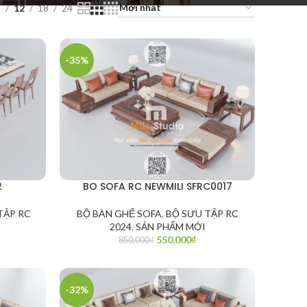
9
12
18
24
-35%
2
BO SOFA RC NEWMILI SFRC0017
TẬP RC
BỘ BÀN GHẾ SOFA
,
BỘ SƯU TẬP RC
2024
,
SẢN PHẨM MỚI
550,000
₫
850,000
₫
-32%