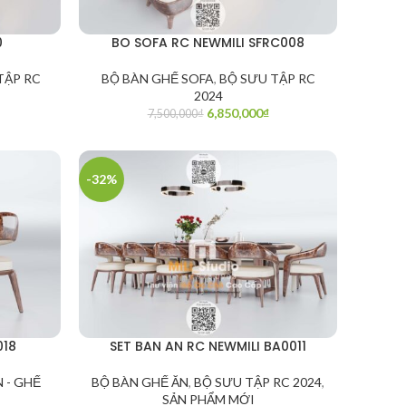
0
BO SOFA RC NEWMILI SFRC008
TẬP RC
BỘ BÀN GHẾ SOFA
,
BỘ SƯU TẬP RC
2024
6,850,000
₫
7,500,000
₫
-32%
018
SET BAN AN RC NEWMILI BA0011
 - GHẾ
BỘ BÀN GHẾ ĂN
,
BỘ SƯU TẬP RC 2024
,
SẢN PHẨM MỚI