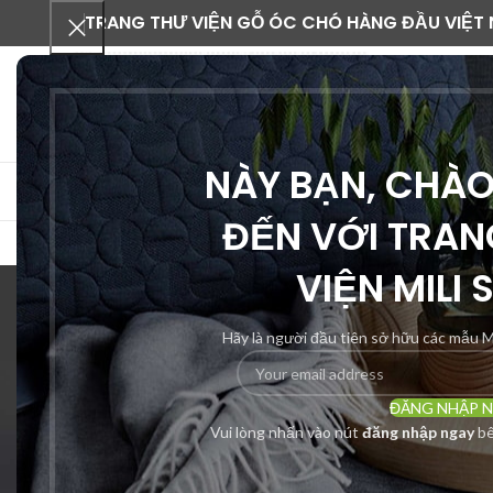
TRANG THƯ VIỆN GỖ ÓC CHÓ HÀNG ĐẦU VIỆT
NÀY BẠN, CHÀ
DANH MỤC SẢN PHẨM
ĐẾN VỚI TRAN
VIỆN MILI 
Hãy là người đầu tiên sở hữu các mẫu M
AI MODELING
BÀN ĐẢO 
ACCESSORIES
0 Products
27 Product
3 Products
ĐĂNG NHẬP 
BỘ SƯU TẬP DGRC 2025
BỘ SƯU TẬP RC 2024
CAD
Vui lòng nhấn vào nút
đăng nhập ngay
bê
0 Products
209 Products
0 Pro
KỆ TRANG T
29 Products