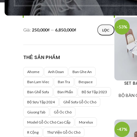
LỌC SẢN PHẨM
Trang chủ
-53%
Giá:
250,000₫
—
6,850,000₫
LỌC
THẺ SẢN PHẨM
Ahome
Anh Doan
Ban Ghe An
Ban Lam Viec
Ban Tra
Bespace
SET B
Bàn Ghế Sofa
Bàn Phấn
Bộ Sư Tập 2023
BỘ BÀN 
Bộ Sưu Tập 2024
Ghế Sofa Gỗ Óc Chó
Giuong Tab
Gỗ Óc Chó
Model Gỗ Óc Chó Cao Cấp
Morelux
-47%
R Cộng
Thư Viện Gỗ Óc Chó