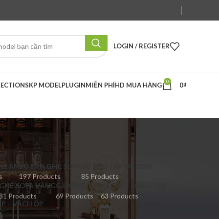
LOGIN / REGISTER
0
LECTION
SKP MODEL
PLUGIN
MIỄN PHÍ
HD MUA HÀNG
0
₫
HẾ ĂN
BỘ BÀN GHẾ SOFA
BỘ SƯU TẬP DG 2024
s
197 Products
85 Products
GHẾ SOFA VĂNG
GIƯỜNG TAB
KỆ TIVI – VÁCH TIVI
31 Products
69 Products
63 Products
ẾP – VÁCH ỐP