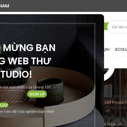
 NAM
O MỪNG BẠN
AI RENDER
DỊCH VỤ
SCENE
COL
G WEB THƯ
r cộng
STUDIO!
odel mới nhất của chúng tôi!
– TỦ ĐẢO
BÀN LÀM VIỆC
BÀN TRÀ – BÀN KẸP
BIG SALE
BỘ BÀN G
s
26 Products
27 Products
30 Products
64 Product
NGAY
CỬA – TỔNG HỢP
GHẾ ĂN – GHẾ BAR
GHẾ ĐƠN – ARMCHAIR
n trên để trải nghiệm bạn nhé!
ducts
25 Products
45 Products
42 Products
RÍ
PLUGIN
SẢN PHẨM MỚI
SCENE
SKP MODEL
TỦ ÁO -TỦ B
21 Products
217 Products
37 Products
240 Products
64 Products