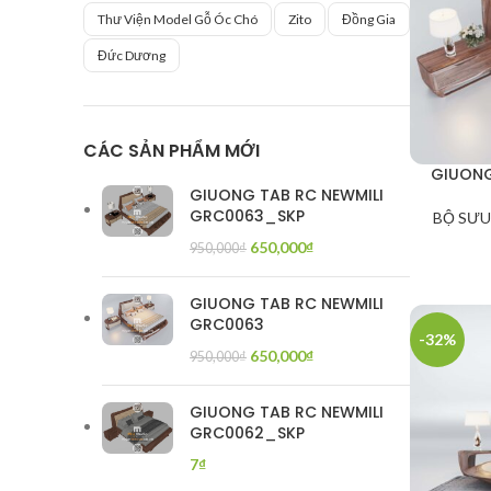
Thư Viện Model Gỗ Óc Chó
Zito
Đồng Gia
Đức Dương
CÁC SẢN PHẨM MỚI
GIUONG
GIUONG TAB RC NEWMILI
GRC0063_SKP
BỘ SƯU
650,000
₫
950,000
₫
GIUONG TAB RC NEWMILI
GRC0063
-32%
650,000
₫
950,000
₫
GIUONG TAB RC NEWMILI
GRC0062_SKP
7
₫