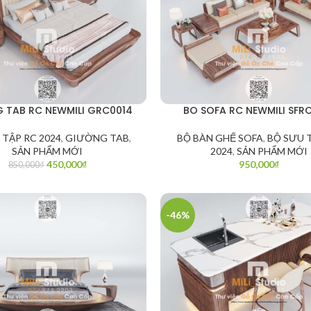
 TAB RC NEWMILI GRC0014
BO SOFA RC NEWMILI SFR
 TẬP RC 2024
,
GIƯỜNG TAB
,
BỘ BÀN GHẾ SOFA
,
BỘ SƯU 
SẢN PHẨM MỚI
2024
,
SẢN PHẨM MỚI
450,000
₫
950,000
₫
850,000
₫
-46%