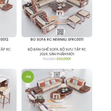
C0012
BO SOFA RC NEWMILI SFRC0011
TẬP RC
BỘ BÀN GHẾ SOFA
,
BỘ SƯU TẬP RC
2024
,
SẢN PHẨM MỚI
650,000
₫
950,000
₫
-9%